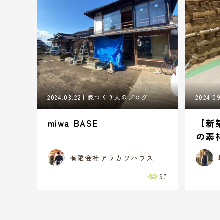
2024.03.22
家つくり人のブログ
2024.09
miwa BASE
【新
の素
有限会社アラカワハウス
97