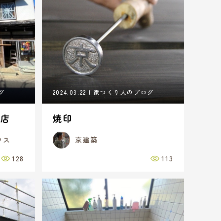
グ
2024.03.22
家つくり人のブログ
お店
焼印
ウス
京建築
128
113