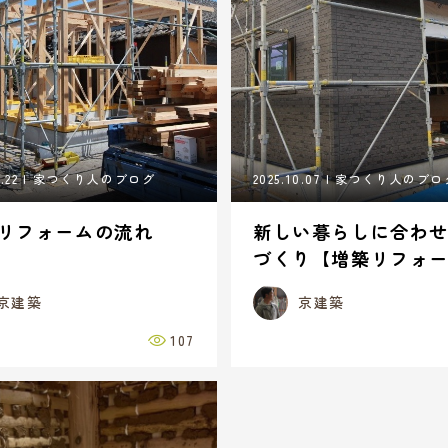
.22
家つくり人のブログ
2025.10.07
家つくり人のブロ
リフォームの流れ
新しい暮らしに合わ
づくり【増築リフォーム
京建築
京建築
107