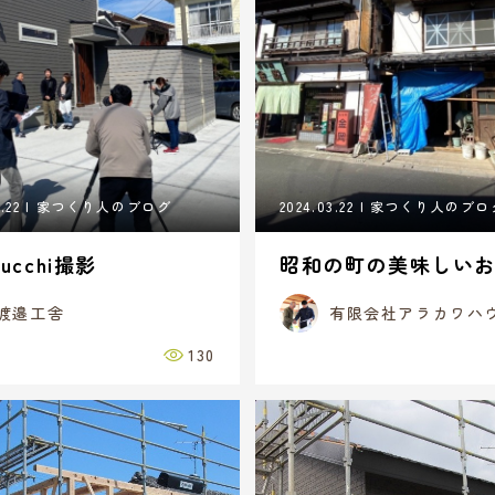
.22
家つくり人のブログ
2024.03.22
家つくり人のブロ
rucchi撮影
昭和の町の美味しい
渡邉工舎
有限会社アラカワハ
130