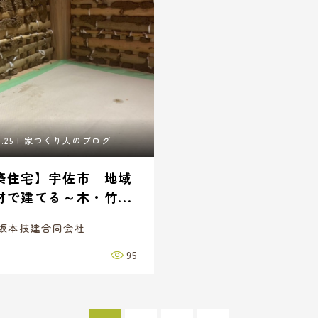
.25
家つくり人のブログ
築住宅】宇佐市 地域
材で建てる～木・竹...
坂本技建合同会社
95