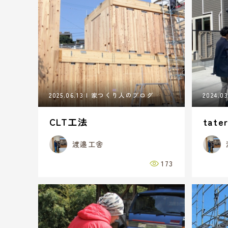
2025.06.13
家つくり人のブログ
2024.03
CLT工法
tate
渡邉工舎
173