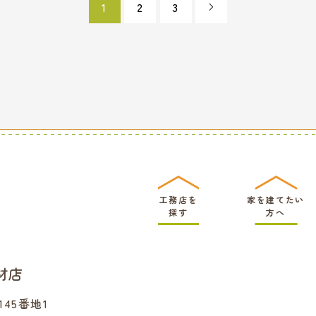
1
2
3

工務店を
家を建てたい
探す
方へ
材店
45番地1