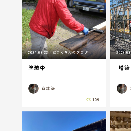
2024.03.22
家つくり人のブログ
2025.08
塗装中
増築
京建築
109